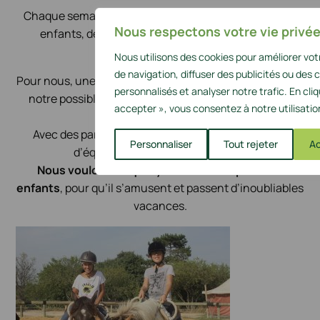
Chaque semaine, de nouveaux séjours, de nouveaux
Nous respectons votre vie privée
enfants, de nouveaux sourires et de nouveaux
souvenirs.
Nous utilisons des cookies pour améliorer vo
de navigation, diffuser des publicités ou des
Pour nous, une expérience enrichissante, nous faisons
personnalisés et analyser notre trafic. En cli
notre possible pour améliorer continuellement nos
accepter », vous consentez à notre utilisatio
services.
Avec des partenariats de qualité, un recrutement
Personnaliser
Tout rejeter
Ac
d’équipe d’animation minutieux…
Nous voulons ce qu’il y a de meilleur pour vos
enfants
, pour qu’il s’amusent et passent d’inoubliables
vacances.