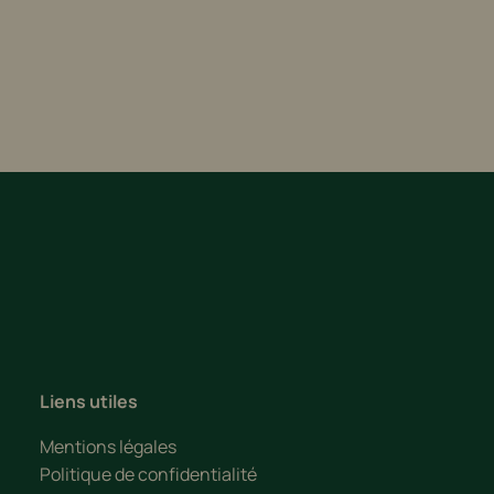
PRÊT À EMBARQUER POUR
L’AVENTURE ?
Sélectionnez la colo idéale selon l’âge de votre enfant
et réservez dès maintenant !
Contacter
Liens utiles
Mentions légales
Politique de confidentialité