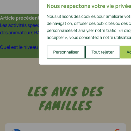
Nous respectons votre vie privée
Nous utilisons des cookies pour améliorer vo
Article précédent
de navigation, diffuser des publicités ou des
Les activités speed run et tir à l’arc sont-elles encadrées par
personnalisés et analyser notre trafic. En cli
des animateurs BAFA ou des prestataires spécialisés ?
accepter », vous consentez à notre utilisatio
Article suivant
Quel est le niveau de protection (casque, gants, genouillères)
Personnaliser
Tout rejeter
Ac
?
LES AVIS DES
FAMILLES