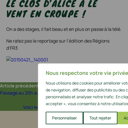
LE CLOS D’ALICE A LE
VENT EN CROUPE !
On a des stages, il fait beau et en plus on passe à la télé.
Ne ratez pas le reportage sur l’édition des Régions
d’FR3
Nous respectons votre vie privée
Nous utilisons des cookies pour améliorer vo
Article précédent
de navigation, diffuser des publicités ou des
Passage au 20h sur TF1
personnalisés et analyser notre trafic. En cli
Article suivant
accepter », vous consentez à notre utilisatio
Voici le lien du reportage de france 3 sur notre colo
Personnaliser
Tout rejeter
Ac